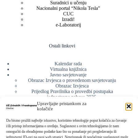
Suradnici u učenju
Nacionalni portal “Nikola Tesla”
CUC
Izradi!
e-Laboratorij
Ostali linkovi
Kalendar rada
Virtualna knjižnica
Javno savjetovanje
Obrazac Izvjesca o provedenom savjetovanju
Obrazac Izvjesca
Prijedlog Pravilnika o provedbi postupaka
jednostavne nabave 2026.
Obrazlozenje uz prijedlog Pravilnika o provedbi
Upravljajte pristankom za
postupka jednostavne nabave
kolačiće
Obrazac sudjelovanja u savjetovanju s javnošću
Web arhiva
Da bismo pružili najbolje iskustvo, koristimo tehnologije poput kolačića za čuvanje
Politika o zaštiti privatnosti
i/ili pristup informacijama o uređaju. Suglasnost s ovim tehnologijama će nam
omogućiti da obrađujemo podatke kao što su ponašanje pri pregledavanju ili
jedinstveni ID-ovi na ovoj web stranici. Nepristanak ili povlačenje suglasnosti može