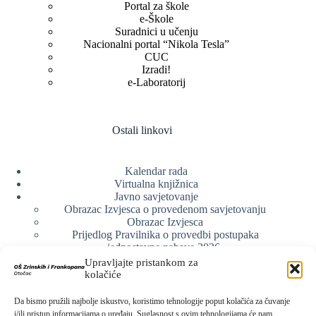
Portal za škole
e-Škole
Suradnici u učenju
Nacionalni portal “Nikola Tesla”
CUC
Izradi!
e-Laboratorij
Ostali linkovi
Kalendar rada
Virtualna knjižnica
Javno savjetovanje
Obrazac Izvjesca o provedenom savjetovanju
Obrazac Izvjesca
Prijedlog Pravilnika o provedbi postupaka
jednostavne nabave 2026.
Obrazlozenje uz prijedlog Pravilnika o provedbi
Upravljajte pristankom za
postupka jednostavne nabave
kolačiće
Obrazac sudjelovanja u savjetovanju s javnošću
Web arhiva
Da bismo pružili najbolje iskustvo, koristimo tehnologije poput kolačića za čuvanje
Politika o zaštiti privatnosti
i/ili pristup informacijama o uređaju. Suglasnost s ovim tehnologijama će nam