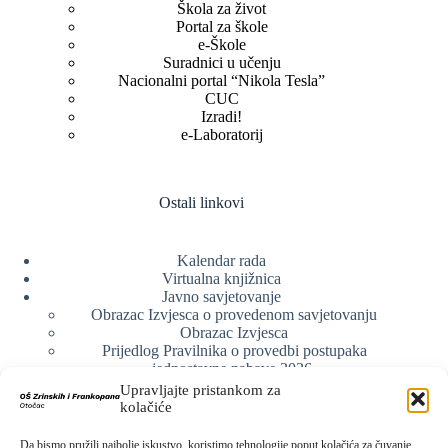
Škola za život
Portal za škole
e-Škole
Suradnici u učenju
Nacionalni portal “Nikola Tesla”
CUC
Izradi!
e-Laboratorij
Ostali linkovi
Kalendar rada
Virtualna knjižnica
Javno savjetovanje
Obrazac Izvjesca o provedenom savjetovanju
Obrazac Izvjesca
Prijedlog Pravilnika o provedbi postupaka
jednostavne nabave 2026.
Obrazlozenje uz prijedlog Pravilnika o provedbi
Upravljajte pristankom za
postupka jednostavne nabave
kolačiće
Obrazac sudjelovanja u savjetovanju s javnošću
Web arhiva
Da bismo pružili najbolje iskustvo, koristimo tehnologije poput kolačića za čuvanje