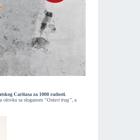
skog Caritasa za 1000 radosti
.
ednu olovku sa sloganom
“Ostavi trag”
, a