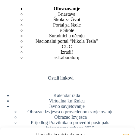
Obrazovanje
I-nastava
Škola za život
Portal za škole
e-Škole
Suradnici u učenju
Nacionalni portal “Nikola Tesla”
CUC
Izradi!
e-Laboratorij
Ostali linkovi
Kalendar rada
Virtualna knjižnica
Javno savjetovanje
Obrazac Izvjesca o provedenom savjetovanju
Obrazac Izvjesca
Prijedlog Pravilnika o provedbi postupaka
jednostavne nabave 2026.
Obrazlozenje uz prijedlog Pravilnika o provedbi
Upravljajte pristankom za