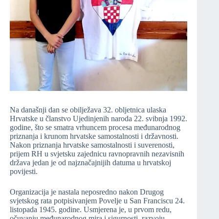
Na današnji dan se obilježava 32. obljetnica ulaska
Hrvatske u članstvo Ujedinjenih naroda 22. svibnja 1992.
godine, što se smatra vrhuncem procesa međunarodnog
priznanja i krunom hrvatske samostalnosti i državnosti.
Nakon priznanja hrvatske samostalnosti i suverenosti,
prijem RH u svjetsku zajednicu ravnopravnih nezavisnih
država jedan je od najznačajnijih datuma u hrvatskoj
povijesti.
Organizacija je nastala neposredno nakon Drugog
svjetskog rata potpisivanjem Povelje u San Franciscu 24.
listopada 1945. godine. Usmjerena je, u prvom redu,
očuvanju međunarodnog mira i sigurnosti, razvoju