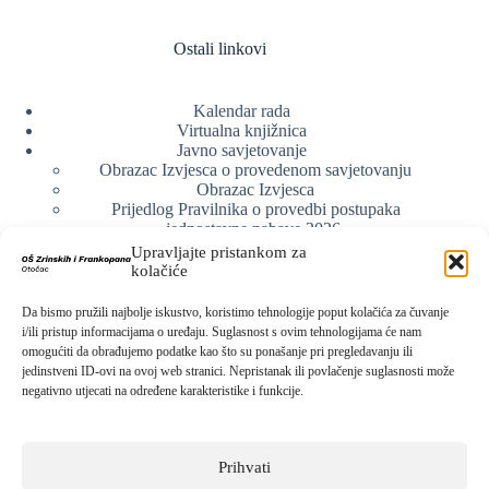
Ostali linkovi
Kalendar rada
Virtualna knjižnica
Javno savjetovanje
Obrazac Izvjesca o provedenom savjetovanju
Obrazac Izvjesca
Prijedlog Pravilnika o provedbi postupaka
jednostavne nabave 2026.
Obrazlozenje uz prijedlog Pravilnika o provedbi
Upravljajte pristankom za
postupka jednostavne nabave
kolačiće
Obrazac sudjelovanja u savjetovanju s javnošću
Web arhiva
Da bismo pružili najbolje iskustvo, koristimo tehnologije poput kolačića za čuvanje
Politika o zaštiti privatnosti
i/ili pristup informacijama o uređaju. Suglasnost s ovim tehnologijama će nam
omogućiti da obrađujemo podatke kao što su ponašanje pri pregledavanju ili
jedinstveni ID-ovi na ovoj web stranici. Nepristanak ili povlačenje suglasnosti može
negativno utjecati na određene karakteristike i funkcije.
Kontak info
Adresa:
Prihvati
Kralja Zvonimira 15, 53220 Otočac