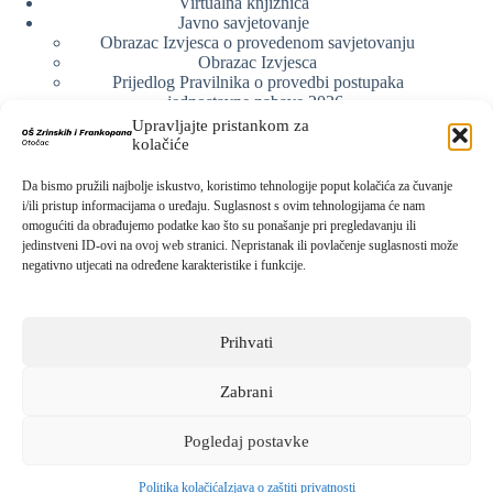
Virtualna knjižnica
Javno savjetovanje
Obrazac Izvjesca o provedenom savjetovanju
Obrazac Izvjesca
Prijedlog Pravilnika o provedbi postupaka
jednostavne nabave 2026.
Obrazlozenje uz prijedlog Pravilnika o provedbi
Upravljajte pristankom za
postupka jednostavne nabave
kolačiće
Obrazac sudjelovanja u savjetovanju s javnošću
Web arhiva
Da bismo pružili najbolje iskustvo, koristimo tehnologije poput kolačića za čuvanje
Politika o zaštiti privatnosti
i/ili pristup informacijama o uređaju. Suglasnost s ovim tehnologijama će nam
omogućiti da obrađujemo podatke kao što su ponašanje pri pregledavanju ili
jedinstveni ID-ovi na ovoj web stranici. Nepristanak ili povlačenje suglasnosti može
negativno utjecati na određene karakteristike i funkcije.
Kontak info
Adresa:
Prihvati
Kralja Zvonimira 15, 53220 Otočac
Kontakt broj:
053 771-019
Zabrani
Email:
ured@os-zrinskihifrankopana-otocac.skole.hr
Pogledaj postavke
Sva prava pridržana © 2026 -
Osnovna škola Zrinskih i
Frankopana Otočac
Politika kolačića
Izjava o zaštiti privatnosti