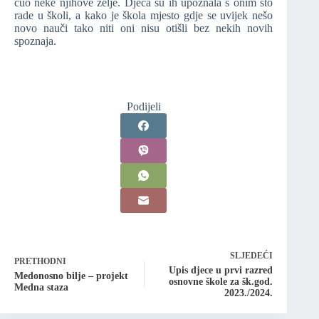
čuo neke njihove želje. Djeca su ih upoznala s onim što
rade u školi, a kako je škola mjesto gdje se uvijek nešo
novo nauči tako niti oni nisu otišli bez nekih novih
spoznaja.
Podijeli
SLJEDEĆI
PRETHODNI
Upis djece u prvi razred
Medonosno bilje – projekt
osnovne škole za šk.god.
Medna staza
2023./2024.