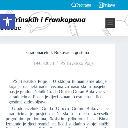
Pretraga
Prijava
Open toolbar
Gradonačelnik Bukovac u gostima
19/05/2023
PŠ Hrvatsko Polje
PŠ Hrvatsko Polje – U sklopu humanitarne akcije
koja je na neki način vezana za našu školu posjetio
nas je gradonačelnik Grada Otočca Goran Bukovac sa
suradnicima. Posjet je djeci izmamio osmjeh na lice, a
gostima zadovoljstvo.
Gradonačelnik Grada Otočca Goran Bukovac sa
suradnicima je posjetio našu školu i djecu razveselio
prigodnim poklonima, školskim priborom i slatkišima.
Izmamio je djeci osmjeh na lice i sukladno svojoj službi