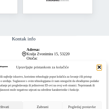
Kontak info
Adresa:
Kralja Zvonimira 15, 53220
Otočac
Kontakt broj:
053 771-019
Upravljajte pristankom za kolačiće
Email:
ured@os-zrinskihifrankopana-
li najbolje iskustvo, koristimo tehnologije poput kolačića za čuvanje i/ili pristup
otocac.skole.hr
 o uređaju. Suglasnost s ovim tehnologijama će nam omogućiti da obrađujemo podatke
ašanje pri pregledavanju ili jedinstveni ID-ovi na ovoj web stranici. Nepristanak ili
lasnosti može negativno utjecati na određene karakteristike i funkcije.
rihvati
Zabrani
Pogledaj postavke