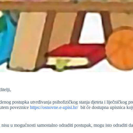
itelji,
nog postupka utvrđivanja psihofizičkog stanja djeteta i liječničkog preg
putem poveznice
https://osnovne.e-upisi.hr/
bit će dostupna upisnica koju 
ji nisu u mogućnosti samostalno odraditi postupak, mogu isto odraditi d