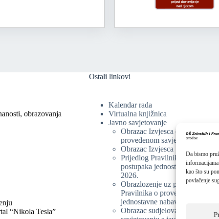
Ostali linkovi
Kalendar rada
nanosti, obrazovanja
Virtualna knjižnica
Javno savjetovanje
Obrazac Izvjesca o
provedenom savjetovanju
Obrazac Izvjesca
Da bismo pruži
Prijedlog Pravilnika o provedbi
informacijama
postupaka jednostavne nabave
kao što su pon
2026.
povlačenje sug
Obrazlozenje uz prijedlog
Pravilnika o provedbi postupka
jednostavne nabave
enju
Obrazac sudjelovanja u
tal “Nikola Tesla”
P