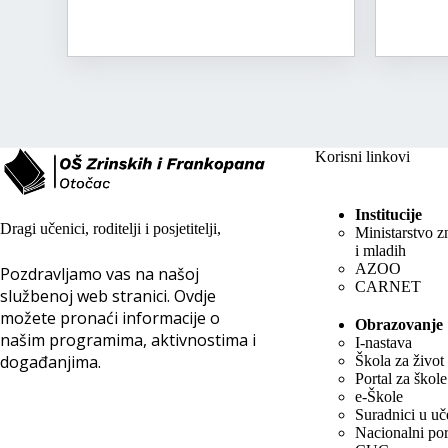
Korisni linkovi
Institucije
Dragi učenici, roditelji i posjetitelji,
Ministarstvo z
i mladih
AZOO
Pozdravljamo vas na našoj
CARNET
službenoj web stranici. Ovdje
možete pronaći informacije o
Obrazovanje
našim programima, aktivnostima i
I-nastava
događanjima.
Škola za život
Portal za škole
e-Škole
Suradnici u uč
Nacionalni por