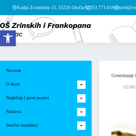
Kralja Zvonimira 15, 53220 Otočac
053 771-019
ured@os-
Open toolbar
Novosti
Generiranje i
O školi
02/06
Natječaji i javni pozivi
Nastava
Stručni suradnici