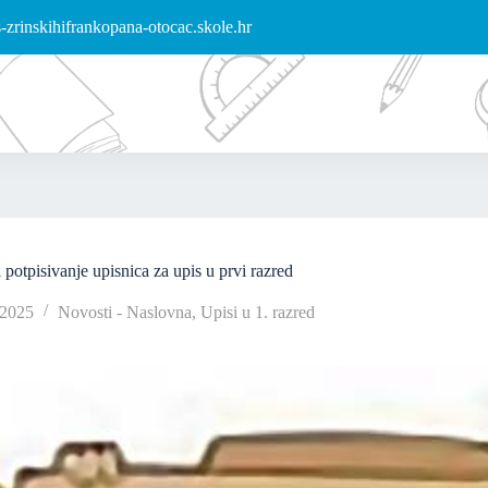
zrinskihifrankopana-otocac.skole.hr
 potpisivanje upisnica za upis u prvi razred
/2025
Novosti - Naslovna
,
Upisi u 1. razred