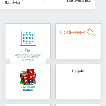
Zaustavljeni glas
školi Švica
Help4u