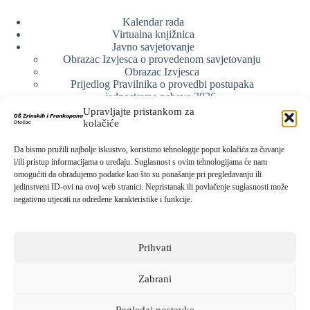
Kalendar rada
Virtualna knjižnica
Javno savjetovanje
Obrazac Izvjesca o provedenom savjetovanju
Obrazac Izvjesca
Prijedlog Pravilnika o provedbi postupaka
jednostavne nabave 2026.
Obrazlozenje uz prijedlog Pravilnika o provedbi
Upravljajte pristankom za
postupka jednostavne nabave
kolačiće
Obrazac sudjelovanja u savjetovanju s javnošću
Web arhiva
Da bismo pružili najbolje iskustvo, koristimo tehnologije poput kolačića za čuvanje
Politika o zaštiti privatnosti
i/ili pristup informacijama o uređaju. Suglasnost s ovim tehnologijama će nam
omogućiti da obrađujemo podatke kao što su ponašanje pri pregledavanju ili
jedinstveni ID-ovi na ovoj web stranici. Nepristanak ili povlačenje suglasnosti može
negativno utjecati na određene karakteristike i funkcije.
Kontak info
Adresa:
Prihvati
Kralja Zvonimira 15, 53220 Otočac
Kontakt broj:
053 771-019
Zabrani
Email:
ured@os-zrinskihifrankopana-otocac.skole.hr
Pogledaj postavke