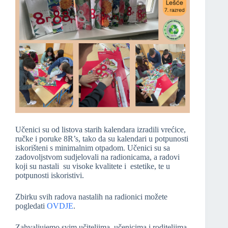
Učenici su od listova starih kalendara izradili vrećice,
ručke i poruke 8R’s, tako da su kalendari u potpunosti
iskorišteni s minimalnim otpadom. Učenici su sa
zadovoljstvom sudjelovali na radionicama, a radovi
koji su nastali su visoke kvalitete i estetike, te u
potpunosti iskoristivi.
Zbirku svih radova nastalih na radionici možete
pogledati
OVDJE
.
Zahvaljujemo svim učiteljima, učenicima i roditeljima