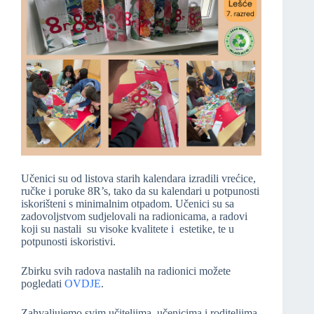
Učenici su od listova starih kalendara izradili vrećice,
ručke i poruke 8R’s, tako da su kalendari u potpunosti
iskorišteni s minimalnim otpadom. Učenici su sa
zadovoljstvom sudjelovali na radionicama, a radovi
koji su nastali su visoke kvalitete i estetike, te u
potpunosti iskoristivi.
Zbirku svih radova nastalih na radionici možete
pogledati
OVDJE
.
Zahvaljujemo svim učiteljima, učenicima i roditeljima