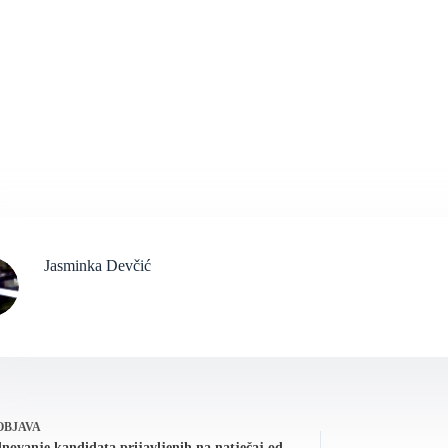
Jasminka Devčić
OBJAVA
dnovanje kandidata prijavljenih na natječaj od