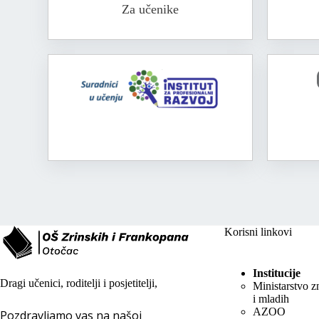
Za učenike
Korisni linkovi
Institucije
Dragi učenici, roditelji i posjetitelji,
Ministarstvo z
i mladih
AZOO
Pozdravljamo vas na našoj