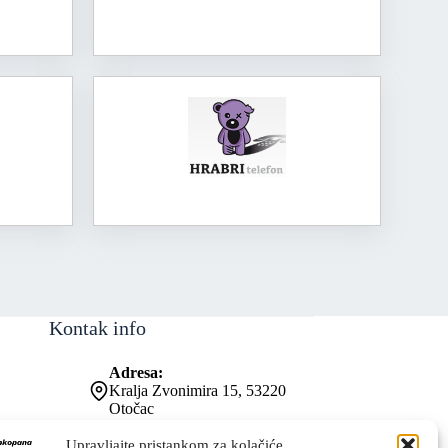
Kontak info
Adresa:
Kralja Zvonimira 15, 53220
Otočac
Kontakt broj:
053 771-019
Upravljajte pristankom za kolačiće