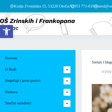
Kralja Zvonimira 15, 53220 Otočac
053 771-019
ured@os-
Open toolbar
Novosti
Sretan i bla
O školi
03/04
Natječaji i javni pozivi
Nastava
Stručni suradnici