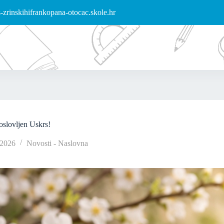
zrinskihifrankopana-otocac.skole.hr
goslovljen Uskrs!
/2026
Novosti - Naslovna