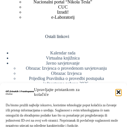
Nacionalni portal “Nikola Tesla”
CUC
Izradi!
e-Laboratorij
Ostali linkovi
Kalendar rada
Virtualna knjižnica
Javno savjetovanje
Obrazac Izvjesca o provedenom savjetovanju
Obrazac Izvjesca
Prijedlog Pravilnika o provedbi postupaka
jednostavne nabave 2026.
Obrazlozenje uz prijedlog Pravilnika o provedbi
Upravljajte pristankom za
postupka jednostavne nabave
kolačiće
Obrazac sudjelovanja u savjetovanju s javnošću
Web arhiva
Da bismo pružili najbolje iskustvo, koristimo tehnologije poput kolačića za čuvanje
Politika o zaštiti privatnosti
i/ili pristup informacijama o uređaju. Suglasnost s ovim tehnologijama će nam
omogućiti da obrađujemo podatke kao što su ponašanje pri pregledavanju ili
jedinstveni ID-ovi na ovoj web stranici. Nepristanak ili povlačenje suglasnosti može
negativno utjecati na određene karakteristike i funkcije.