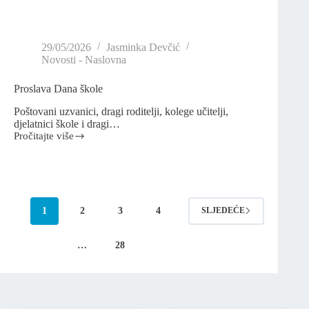
29/05/2026
Jasminka Devčić
Novosti - Naslovna
Proslava Dana škole
Poštovani uzvanici, dragi roditelji, kolege učitelji,
djelatnici škole i dragi…
Pročitajte više
1
2
3
4
SLJEDEĆE
…
28