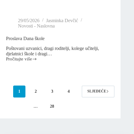
29/05/2026
Jasminka Devčić
Novosti - Naslovna
Proslava Dana škole
Poštovani uzvanici, dragi roditelji, kolege učitelji,
djelatnici škole i dragi…
Pročitajte više
1
2
3
4
SLJEDEĆE
…
28