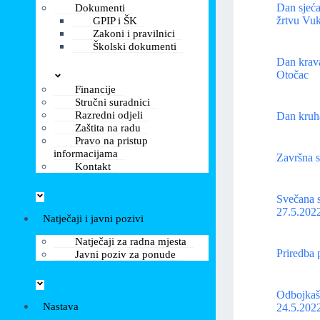
Dan sjeća
Dokumenti
žrtvu Vuk
GPIP i ŠK
Zakoni i pravilnici
Školski dokumenti
Dan krava
Otočac
Financije
Stručni suradnici
Razredni odjeli
Dan kruha
Zaštita na radu
Pravo na pristup
informacijama
Završna s
Kontakt
Svečana s
27.5.2022
Natječaji i javni pozivi
Natječaji za radna mjesta
Priredba 
Javni poziv za ponude
Odbojkaš
Nastava
24.5.2022