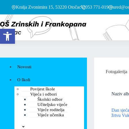
Kralja Zvonimira 15, 53220 Otočac
053 771-019
ured@os-
Open toolbar
Novosti
Fotogalerija
O školi
Povijest škole
Naziv al
Vijeća i odbori
Školski odbor
Učiteljsko vijeće
Vijeće roditelja
Dan sjeća
Vijeće učenika
žrtvu Vuk