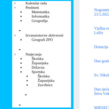
Kalendar rada
Predmeti
Nogometn
Matematika
23.5.2022
Informatika
Geografija
Vježba ev
Lešće
Izvananstavne aktivnosti
Geografi ZFO
Donacija 
Natjecanja
Školska
Dan grada
Županijska
Državna
Sportska
Sv. Niko
Školska
Županijska
Završnice
Dan sjeća
žrtvu Vuk
MJESEC