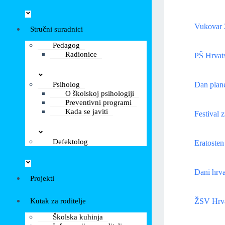
Vukovar 
Stručni suradnici
Pedagog
Radionice
PŠ Hrvats
Psiholog
Dan plan
O školskoj psihologiji
Preventivni programi
Kada se javiti
Festival 
Defektolog
Eratosten
Dani hrva
Projekti
Kutak za roditelje
ŽSV Hrva
Školska kuhinja