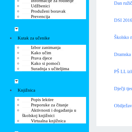
Informacije za roditelje
Dan ružič
Udžbenici
Produženi boravak
Prevencija
DSI 201
Školsko n
Kutak za učenike
Izbor zanimanja
Kako učim
Dramska 
Prava djece
Kako si pomoći
Suradnja s učiteljima
PŠ LL izl
Dječji tj
Knjižnica
Popis lektire
Preporuke za čitanje
Obilježav
Aktivnosti i događanja u
školskoj knjižnici
Virtualna knjižnica