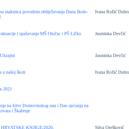
a utakmica povodom obilježavanja Dana škole-
Ivana Rožić Dubr
.
akuacije i spašavanja MŠ Otočac i PŠ Ličko
Jasminka Devčić
Ukrajini
Jasminka Devčić
 u našoj školi
Ivana Rožić Dubr
la 2021
nja na žrtve Domovinskog rata i Dan sjećanja na
ovara i Škabrnje
 HRVATSKE KNJIGE/2020.
Silva Orešković