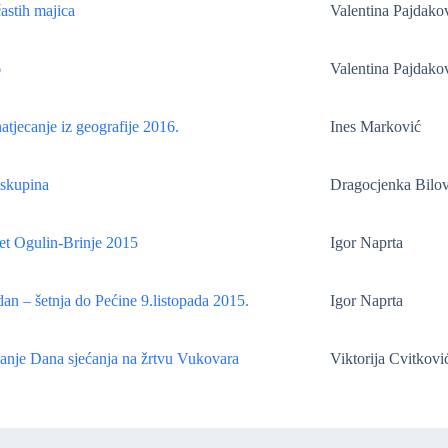
astih majica
Valentina Pajdako
6
Valentina Pajdako
atjecanje iz geografije 2016.
Ines Marković
skupina
Dragocjenka Bilov
et Ogulin-Brinje 2015
Igor Naprta
edan – šetnja do Pećine 9.listopada 2015.
Igor Naprta
anje Dana sjećanja na žrtvu Vukovara
Viktorija Cvitkovi