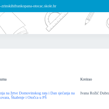
zrinskihifrankopana-otocac.skole.hr
buma
Kreirao
nja na žrtve Domovinskog rata i Dan sjećanja na
Ivana Rožić Dubr
ovara, Škabrnje i Otočca u PŠ