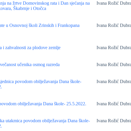
nja na žrtve Domovinskog rata i Dan sjećanja na
Ivana Rožić Dubr
ovara, Škabrnje i Otočca
te u Osnovnoj školi Zrinskih i Frankopana
Ivana Rožić Dubr
 i zahvalnosti za plodove zemlje
Ivana Rožić Dubr
večanost učenika osmog razreda
Ivana Rožić Dubr
jednica povodom obilježavanja Dana škole-
Ivana Rožić Dubr
.
povodom obilježavanja Dana škole- 25.5.2022.
Ivana Rožić Dubr
ka utakmica povodom obilježavanja Dana škole-
Ivana Rožić Dubr
.